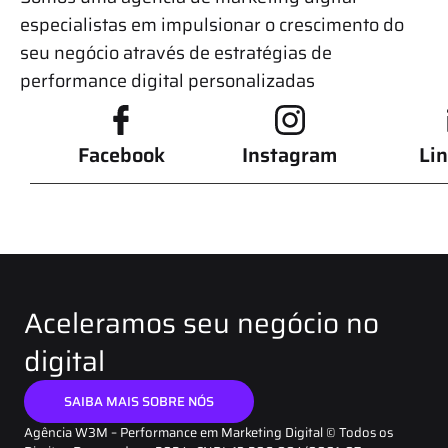
especialistas em impulsionar o crescimento do
seu negócio através de estratégias de
performance digital personalizadas
Facebook
Instagram
Li
Aceleramos seu negócio no
digital
SAIBA MAIS SOBRE NÓS
Agência W3M – Performance em Marketing Digital © Todos os