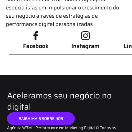
especialistas em impulsionar o crescimento do
seu negócio através de estratégias de
performance digital personalizadas
Facebook
Instagram
Li
Aceleramos seu negócio no
digital
SAIBA MAIS SOBRE NÓS
Agência W3M – Performance em Marketing Digital © Todos os