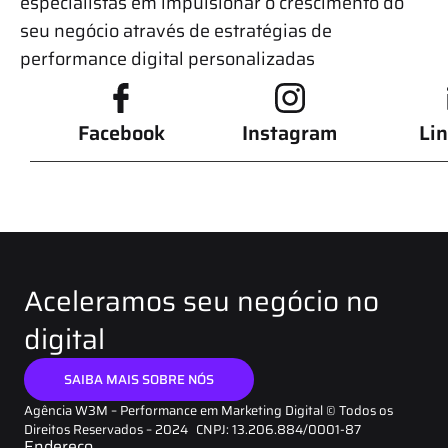
especialistas em impulsionar o crescimento do
seu negócio através de estratégias de
performance digital personalizadas
Facebook
Instagram
Li
Aceleramos seu negócio no
digital
SAIBA MAIS SOBRE NÓS
Agência W3M – Performance em Marketing Digital © Todos os
Direitos Reservados – 2024 CNPJ: 13.206.884/0001-87
Endereço